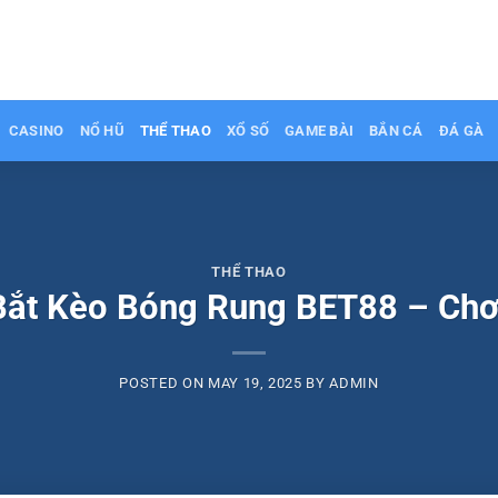
CASINO
NỔ HŨ
THỂ THAO
XỔ SỐ
GAME BÀI
BẮN CÁ
ĐÁ GÀ
THỂ THAO
Bắt Kèo Bóng Rung BET88 – Chơ
POSTED ON
MAY 19, 2025
BY
ADMIN