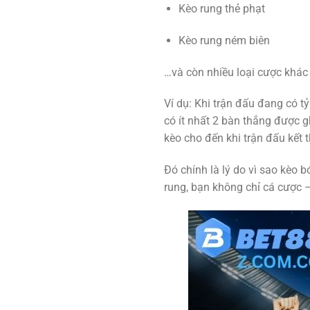
Kèo rung thẻ phạt
Kèo rung ném biên
…và còn nhiều loại cược khác n
Ví dụ: Khi trận đấu đang có tỷ
có ít nhất 2 bàn thắng được gh
kèo cho đến khi trận đấu kết 
Đó chính là lý do vì sao kèo 
rung, bạn không chỉ cá cược 