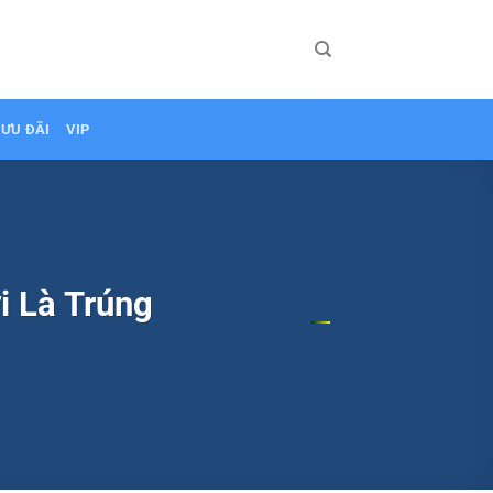
ƯU ĐÃI
VIP
i Là Trúng