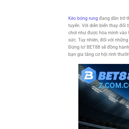
Kèo bóng rung
đang dần trở t
tuyến. Với diễn biến thay đổi 
chơi như được hòa mình vào t
sức. Tuy nhiên, đối với những
Đừng lo! BET88 sẽ đồng hành c
bạn gia tăng cơ hội rinh thưở