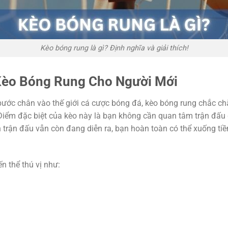
Kèo bóng rung là gì? Định nghĩa và giải thích!
Kèo Bóng Rung Cho Người Mới
bước chân vào thế giới cá cược bóng đá, kèo bóng rung chắc ch
 Điểm đặc biệt của kèo này là bạn không cần quan tâm trận đấu đ
n trận đấu vẫn còn đang diễn ra, bạn hoàn toàn có thể xuống tiền
n thể thú vị như: