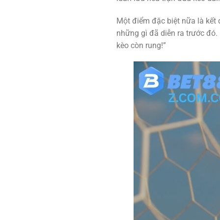
Một điểm đặc biệt nữa là kết 
những gì đã diễn ra trước đó.
kèo còn rung!”